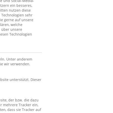
te und Social-Media-
tzern ein besseres,
itten nutzen diese
 Technologien sehr
ie gerne auf unsere
lären, welche
n über unsere
iesen Technologien
eln. Unter anderem
die wir verwenden.
bsite unterstützt. Dieser
site, der bzw. die dazu
ir mehrere Tracker ein,
en, dass sie Tracker auf