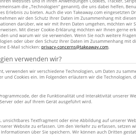
ihren Websites und in ihren Anwendungen Cookies, Tracker, Skrip
emeinsam die „Technologien“ genannt), die uns dabei helfen, Benu
res Erlebnis zu bieten. Auch die von Takeaway.com eingesetzten Dr
h nehmen wir den Schutz Ihrer Daten im Zusammenhang mit diesen
rmationen darüber, wie wir mit Ihren Daten umgehen, möchten wir S
rweisen. Mit dieser Cookie-Erklärung möchten wir Ihnen gerne erk
nden und warum wir sie verwenden. Wenn Sie noch weitere Frage
ogien oder über den Schutz Ihrer Daten im Zusammenhang mit d
ine E-Mail schicken:
privacy-concerns@takeaway.com
.
gien verwenden wir?
hnt, verwenden wir verschiedene Technologien, um Daten zu samm
ker und Cookies ein. Im Folgenden erläutern wir die Technologien, 
r Programmcode, der die Funktionalität und Interaktivität unserer We
erver oder auf Ihrem Gerät ausgeführt wird.
es, unsichtbares Textfragment oder eine Abbildung auf unserer Web
nserer Website zu erfassen. Um den Verkehr zu erfassen, setzen w
 Informationen über Sie speichern. Wir können auch Dritten gestatt