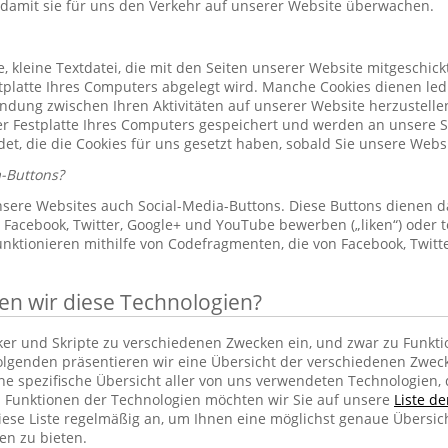
 damit sie für uns den Verkehr auf unserer Website überwachen.
le, kleine Textdatei, die mit den Seiten unserer Website mitgeschic
platte Ihres Computers abgelegt wird. Manche Cookies dienen led
indung zwischen Ihren Aktivitäten auf unserer Website herzustelle
r Festplatte Ihres Computers gespeichert und werden an unsere S
et, die die Cookies für uns gesetzt haben, sobald Sie unsere Web
-Buttons?
sere Websites auch Social-Media-Buttons. Diese Buttons dienen d
Facebook, Twitter, Google+ und YouTube bewerben („liken“) oder te
unktionieren mithilfe von Codefragmenten, die von Facebook, Twit
 wir diese Technologien?
cker und Skripte zu verschiedenen Zwecken ein, und zwar zu Funkti
lgenden präsentieren wir eine Übersicht der verschiedenen Zwec
ine spezifische Übersicht aller von uns verwendeten Technologien
 Funktionen der Technologien möchten wir Sie auf unsere
Liste d
iese Liste regelmäßig an, um Ihnen eine möglichst genaue Übersic
en zu bieten.