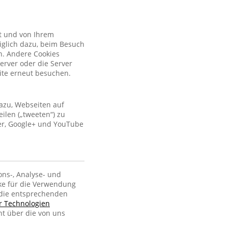
kt und von Ihrem
iglich dazu, beim Besuch
n. Andere Cookies
erver oder die Server
site erneut besuchen.
azu, Webseiten auf
ilen („tweeten“) zu
ter, Google+ und YouTube
ons-, Analyse- und
ke für die Verwendung
, die entsprechenden
er Technologien
ht über die von uns