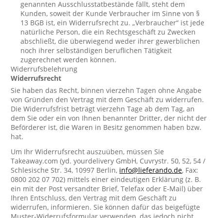
genannten Ausschlusstatbestände fällt, steht dem
Kunden, soweit der Kunde Verbraucher im Sinne von §
13 BGB ist, ein Widerrufsrecht zu. „Verbraucher“ ist jede
natürliche Person, die ein Rechtsgeschäft zu Zwecken
abschließt, die überwiegend weder ihrer gewerblichen
noch ihrer selbständigen beruflichen Tätigkeit
zugerechnet werden können.
Widerrufsbelehrung
Widerrufsrecht
Sie haben das Recht, binnen vierzehn Tagen ohne Angabe
von Gründen den Vertrag mit dem Geschäft zu widerrufen.
Die Widerrufsfrist beträgt vierzehn Tage ab dem Tag, an
dem Sie oder ein von Ihnen benannter Dritter, der nicht der
Beförderer ist, die Waren in Besitz genommen haben bzw.
hat.
Um Ihr Widerrufsrecht auszuüben, müssen Sie
Takeaway.com (yd. yourdelivery GmbH, Cuvrystr. 50, 52, 54 /
Schlesische Str. 34, 10997 Berlin,
info@lieferando.de
, Fax:
0800 202 07 702) mittels einer eindeutigen Erklärung (z. B.
ein mit der Post versandter Brief, Telefax oder E-Mail) über
Ihren Entschluss, den Vertrag mit dem Geschäft zu
widerrufen, informieren. Sie können dafür das beigefügte
Muster-Widerrufsformular verwenden, das jedoch nicht