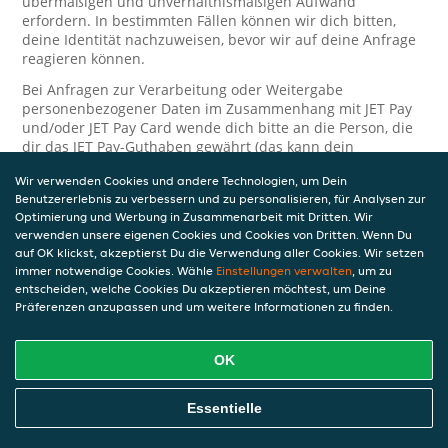
übermäßigen und unverhältnismäßigen Aufwand
erfordern. In bestimmten Fällen können wir dich bitten,
deine Identität nachzuweisen, bevor wir auf deine Anfrage
reagieren können.
Bei Anfragen zur Verarbeitung oder Weitergabe
personenbezogener Daten im Zusammenhang mit JET Pay
und/oder JET Pay Card wende dich bitte an die Person, die
dir das JET Pay-Guthaben gewährt (das kann dein
Arbeitgeber, Geschäftspartner usw. sein). Dies ist
Wir verwenden Cookies und andere Technologien, um Dein
erforderlich, da JET und die Person, die dir das Guthaben
Benutzererlebnis zu verbessern und zu personalisieren, für Analysen zur
gewährt, eine separate Verantwortung für die Verarbeitung
Optimierung und Werbung in Zusammenarbeit mit Dritten. Wir
und den Schutz deiner personenbezogenen Daten haben.
verwenden unsere eigenen Cookies und Cookies von Dritten. Wenn Du
Solltest du weitere Fragen oder Beschwerden in Bezug auf
auf OK klickst, akzeptierst Du die Verwendung aller Cookies. Wir setzen
immer notwendige Cookies. Wähle
die Verarbeitung deiner personenbezogenen Daten haben,
Einstellungen verwalten
, um zu
entscheiden, welche Cookies Du akzeptieren möchtest, um Deine
kontaktieren wir dich gerne. Wir würden uns auch über
Präferenzen anzupassen und um weitere Informationen zu finden.
Tipps oder Vorschläge zur Verbesserung unserer Erklärung
freuen.
OK
Sicherheit
JET nimmt den Schutz personenbezogener Daten sehr ernst
Essentielle
und daher ergreifen wir angemessene Maßnahmen, um
deine personenbezogenen Daten vor Missbrauch, Verlust,